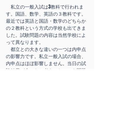
私立の一般入試は3教科で行われま
す。国語、数学、英語の３教科です。
最近では英語と国語・数学のどちらか
の２教科という方式の学校も出てきま
した。試験問題の内容は当然学校によ
って異なります。
都立との大きな違いの一つは内申点
の影響力です。私立一般入試の場合、
内申点はほぼ影響しません。当日の試
験結果が全てだと考えておいても問題
ないでしょう。また問題数も多く、そ
のため１問当たりの方が低いのも特徴
です。
そのため志望校別の対策を徹底した
カリキュラムを提案いたします。
都立推薦入試対策