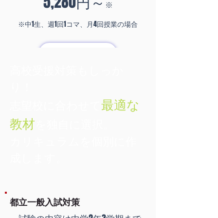
5,28
0円～
※
※中1生、週1回1コマ、月4回授業の場合
詳細な料金はこちら
高校受援対策もしっか
り！
最
適な
志望校に合わせて
教材
を独自に選択。
カリキュラムを個別に作
成します。
都立一般入試対策